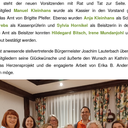
de steht der neuen Vorsitzenden mit Rat und Tat zur Seite
itglied
Manuel Kleinhans
wurde als Kassier in den Vorstand g
as Amt von Brigitte Pfeifer. Ebenso wurden
Anja Kleinhans
als Sch
rebs
als Kassenprüferin und
Sylvia Hornikel
als Beisitzerin in d
m Amt als Beisitzer konnten
Hildegard Bitsch, Irene Mundanjohl
u
ut bestätigt werden.
t anwesende stellvertretende Bürgermeister Joachim Lauterbach über
itgliedern seine Glückwünsche und äußerte den Wunsch an Kathri
as Herzensprojekt und die engagierte Arbeit von Erika B. Ande
en möge.