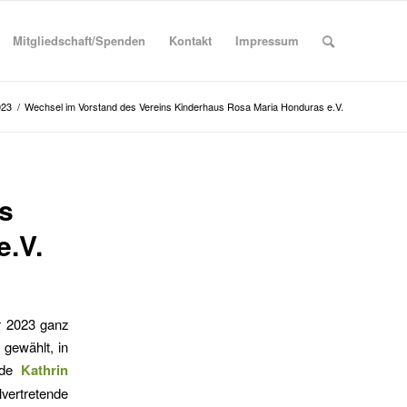
Mitgliedschaft/Spenden
Kontakt
Impressum
023
/
Wechsel im Vorstand des Vereins Kinderhaus Rosa Maria Honduras e.V.
s
e.V.
r 2023 ganz
 gewählt, in
urde
Kathrin
llvertretende