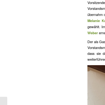
Vorsitzen
Vorstandsm
übernahm d
Melanie K
gewählt. I
Weber
erne
Der als Gas
Vorstandsm
dass sie d
weiterführ