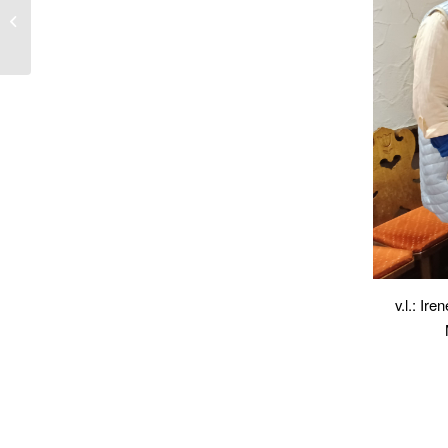
Theater „die Scheinwerfer“ spielen
Schneeweißchen und Rosenrot...
v.l.: Ir