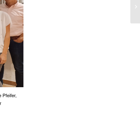
Pa
La
 Pfeifer,
r