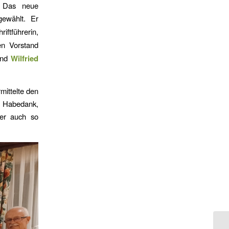
. Das neue
ewählt. Er
riftführerin,
en Vorstand
nd
Wilfried
mittelte den
n Habedank,
rer auch so